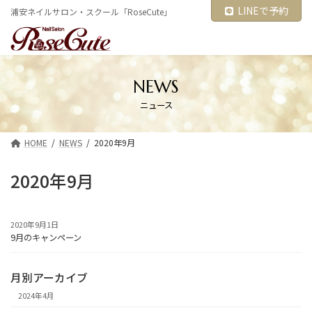
コ
ナ
LINEで予約
浦安ネイルサロン・スクール「RoseCute」
ン
ビ
テ
ゲ
ン
ー
ツ
シ
へ
ョ
ス
ン
NEWS
キ
に
ニュース
ッ
移
プ
動
HOME
NEWS
2020年9月
2020年9月
2020年9月1日
9月のキャンペーン
月別アーカイブ
2024年4月