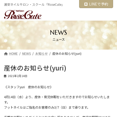
コ
ナ
LINEで予約
浦安ネイルサロン・スクール「RoseCute」
ン
ビ
テ
ゲ
ン
ー
ツ
シ
へ
ョ
ス
ン
NEWS
キ
に
ニュース
ッ
移
プ
動
HOME
NEWS
お知らせ
産休のお知らせ(yuri)
産休のお知らせ(yuri)
2021年2月14日
《スタッフyuri 産休のお知らせ》
4月14日（水）より、産休・育児休暇をいただきますのでお知らせいたしま
す。
フットネイルはご指名のお客様のみ3/7（日）まで承ります。