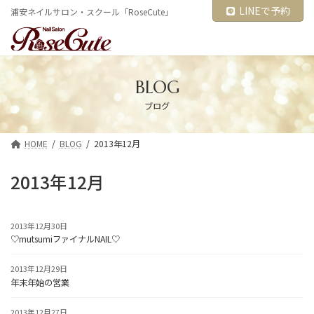
コ
ナ
LINEで予約
浦安ネイルサロン・スクール「RoseCute」
ン
ビ
テ
ゲ
ン
ー
ツ
シ
へ
ョ
ス
ン
BLOG
キ
に
ブログ
ッ
移
プ
動
HOME
BLOG
2013年12月
2013年12月
2013年12月30日
♡mutsumiファイナルNAIL♡
2013年12月29日
年末年始の営業
2013年12月27日