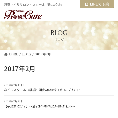
コ
ナ
LINEで予約
浦安ネイルサロン・スクール「RoseCute」
ン
ビ
テ
ゲ
ン
ー
ツ
シ
へ
ョ
ス
ン
BLOG
キ
に
ブログ
ッ
移
プ
動
HOME
BLOG
2017年2月
2017年2月
2017年2月11日
ネイルスクール３級編～浦安ﾈｲﾙｻﾛﾝﾈｲﾙｽｸｰﾙﾛｰｽﾞｷｭｰﾄ～
2017年2月2日
【手荒れには？】～浦安ﾈｲﾙｻﾛﾝﾈｲﾙｽｸｰﾙﾛｰｽﾞｷｭｰﾄ～