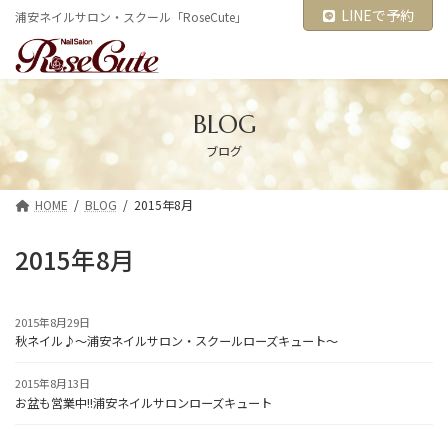
コ
ナ
LINEで予約
浦安ネイルサロン・スクール「RoseCute」
ン
ビ
テ
ゲ
ン
ー
ツ
シ
へ
ョ
ス
ン
BLOG
キ
に
ブログ
ッ
移
プ
動
HOME
BLOG
2015年8月
2015年8月
2015年8月29日
秋ネイル♪～浦安ネイルサロン・スクールローズキュート～
2015年8月13日
お盆も営業中!!浦安ネイルサロンローズキュート