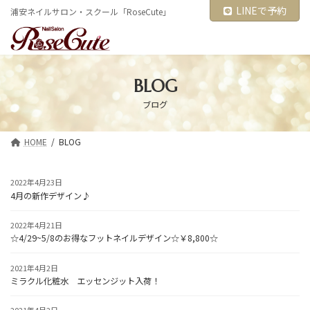
コ
ナ
LINEで予約
浦安ネイルサロン・スクール「RoseCute」
ン
ビ
テ
ゲ
ン
ー
ツ
シ
へ
ョ
ス
ン
BLOG
キ
に
ブログ
ッ
移
プ
動
HOME
BLOG
2022年4月23日
4月の新作デザイン♪
2022年4月21日
☆4/29~5/8のお得なフットネイルデザイン☆￥8,800☆
2021年4月2日
ミラクル化粧水 エッセンジット入荷！