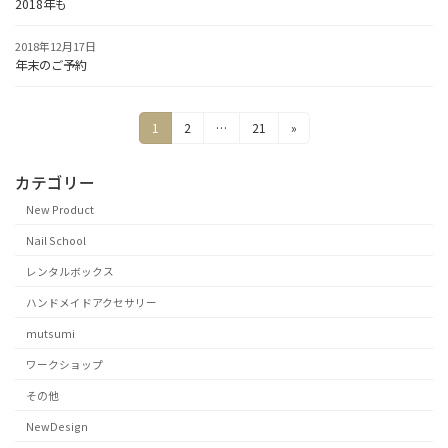
2018年も
2018年12月17日
年末のご予約
投
固
固
固
1
2
…
21
»
定
定
定
稿
ペ
ペ
ペ
カテゴリー
の
ー
ー
ー
ジ
ジ
ジ
ペ
New Product
ー
Nail School
ジ
レンタルボックス
送
ハンドメイドアクセサリー
り
mutsumi
ワークショップ
その他
NewDesign