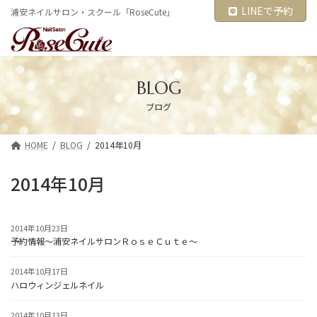
コ
ナ
LINEで予約
浦安ネイルサロン・スクール「RoseCute」
ン
ビ
テ
ゲ
ン
ー
ツ
シ
へ
ョ
ス
ン
BLOG
キ
に
ブログ
ッ
移
プ
動
HOME
BLOG
2014年10月
2014年10月
2014年10月23日
予約情報～浦安ネイルサロンＲｏｓｅＣｕｔｅ～
2014年10月17日
ハロウィンジェルネイル
2014年10月13日