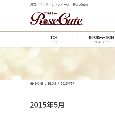
コ
ナ
浦安ネイルサロン・スクール「RoseCute」
ン
ビ
テ
ゲ
ン
ー
ツ
シ
へ
ョ
ス
ン
TOP
INFORMATION
キ
に
トップ
サロン紹介
ッ
移
プ
動
HOME
BLOG
2015年5月
2015年5月