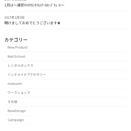
1月は～浦安ﾈｲﾙｻﾛﾝﾈｲﾙｽｸｰﾙﾛｰｽﾞｷｭｰﾄ～
2017年1月5日
明けましておめでとうございます★
カテゴリー
New Product
Nail School
レンタルボックス
ハンドメイドアクセサリー
mutsumi
ワークショップ
その他
NewDesign
Campaign