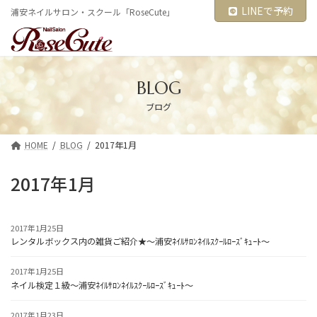
コ
ナ
LINEで予約
浦安ネイルサロン・スクール「RoseCute」
ン
ビ
テ
ゲ
ン
ー
ツ
シ
へ
ョ
ス
ン
BLOG
キ
に
ブログ
ッ
移
プ
動
HOME
BLOG
2017年1月
2017年1月
2017年1月25日
レンタルボックス内の雑貨ご紹介★～浦安ﾈｲﾙｻﾛﾝﾈｲﾙｽｸｰﾙﾛｰｽﾞｷｭｰﾄ～
2017年1月25日
ネイル検定１級～浦安ﾈｲﾙｻﾛﾝﾈｲﾙｽｸｰﾙﾛｰｽﾞｷｭｰﾄ～
2017年1月23日