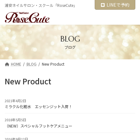
コ
ナ
LINEで予約
浦安ネイルサロン・スクール「RoseCute」
ン
ビ
テ
ゲ
ン
ー
ツ
シ
へ
ョ
ス
ン
BLOG
キ
に
ブログ
ッ
移
プ
動
HOME
BLOG
New Product
New Product
2021年4月2日
ミラクル化粧水 エッセンジット入荷！
2018年5月5日
（NEW）スペシャルフットケアメニュー
2016年9月12日