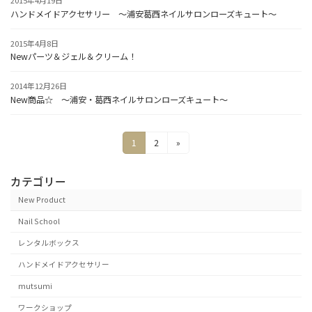
2015年4月19日
ハンドメイドアクセサリー ～浦安葛西ネイルサロンローズキュート～
2015年4月8日
Newパーツ＆ジェル＆クリーム！
2014年12月26日
New商品☆ ～浦安・葛西ネイルサロンローズキュート～
投
固
固
1
2
»
定
定
稿
ペ
ペ
カテゴリー
の
ー
ー
ジ
ジ
ペ
New Product
ー
Nail School
ジ
レンタルボックス
送
ハンドメイドアクセサリー
り
mutsumi
ワークショップ