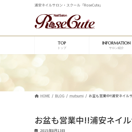
コ
ナ
浦安ネイルサロン・スクール「RoseCute」
ン
ビ
テ
ゲ
ン
ー
ツ
シ
へ
ョ
ス
ン
TOP
INFORMATION
キ
に
トップ
サロン紹介
ッ
移
プ
動
HOME
BLOG
mutsumi
お盆も営業中!!浦安ネイル
お盆も営業中!!浦安ネイ
2015年8月13日