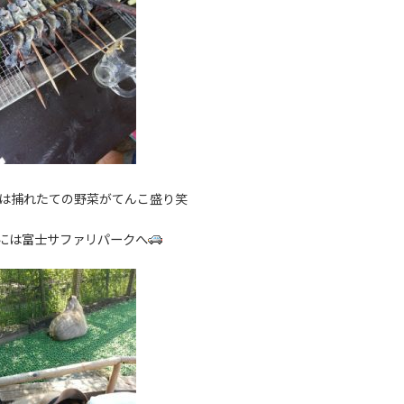
には捕れたての野菜がてんこ盛り笑
には富士サファリパークへ