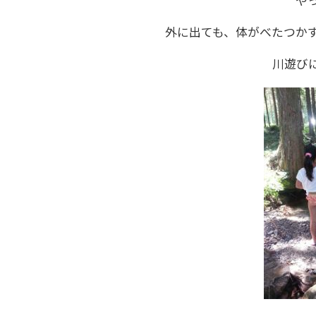
や
外に出ても、体がべたつか
川遊び