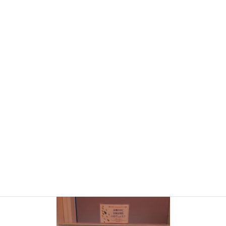
女子トークも盛り上がり、最後は伊勢丹でイクスピアリとは違う空気
に、ご満悦（笑）
本当に浦安から出ないから、新鮮で楽しく、ゆっくり過ごせました
また色々なことに挑戦中です！
ご馳走してもらためにも（笑）上を目指しがんばります
そして、RC８周年イベントも始まりました
お客様と一緒に楽しめる企画を、yuriちゃんと考えましたので、是非楽
しんで行ってくださいませ
お魚何匹いるかないるかな？
​（浦安店のみ）
クイズも皆様真剣に数えま
す！笑