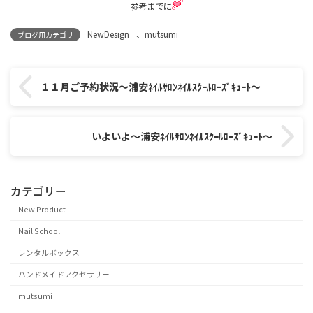
参考までに
NewDesign
、
mutsumi
ブログ用カテゴリ
１１月ご予約状況～浦安ﾈｲﾙｻﾛﾝﾈｲﾙｽｸｰﾙﾛｰｽﾞｷｭｰﾄ～
いよいよ～浦安ﾈｲﾙｻﾛﾝﾈｲﾙｽｸｰﾙﾛｰｽﾞｷｭｰﾄ～
カテゴリー
New Product
Nail School
レンタルボックス
ハンドメイドアクセサリー
mutsumi