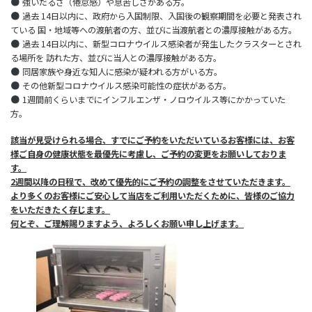
強いだるさ（倦怠感）や息苦しさがある方。
過去 14日以内に、政府から入国制限、入国後の観察期間を必要と発表され
ている 国・地域等への渡航者の方、並びに当渡航者との濃厚接触がある方。
過去 14日以内に、新型コロナウイルス感染者が発生したクラスターとされ
る場所を 訪れた方、並びに当人との濃厚接触がある方。
同居家族や身近な知人に感染が疑われる方がいる方。
その他新型コロナウイルス感染可能性の症状がある方。
1週間前くらいまでにインフルエンザ・ノロウイルス等にかかっていた
方。
該当が見受けられる場合、すでにご予約をいただいているお客様には、お客
様ご自身の健康状態を最優先に考慮し、ご予約の変更をお願いしておりま
す。
2週間以降の日程で、改めて優先的にご予約の調整をさせていただきます。
より多くのお客様にご安心して当店をご利用いただくために、皆様のご協力
をいただきたく存じます。
何とぞ、ご理解賜りますよう、よろしくお願い申し上げます。