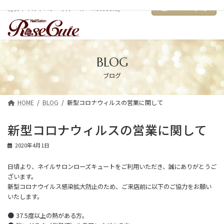
コ
ナ
LINEで予約
浦安ネイルサロン・スクール「RoseCute」
ン
ビ
テ
ゲ
ン
ー
ツ
シ
へ
ョ
ス
ン
BLOG
キ
に
ブログ
ッ
移
プ
動
HOME
BLOG
新型コロナウィルスの営業に関して
新型コロナウィルスの営業に関して
2020年4月1日
日頃より、ネイルサロンローズキュートをご利用いただき、誠にありがとうご
ざいます。
新型コロナウイルス感染拡大防止のため、ご来店前に以下のご協力をお願い
いたします。
37.5度以上の熱がある方。