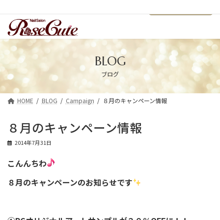
コ
ナ
LINEで予約
浦安ネイルサロン・スクール「RoseCute」
ン
ビ
テ
ゲ
ン
ー
ツ
シ
へ
ョ
ス
ン
BLOG
キ
に
ブログ
ッ
移
プ
動
HOME
BLOG
Campaign
８月のキャンペーン情報
８月のキャンペーン情報
2014年7月31日
こんんちわ
８月のキャンペーンのお知らせです