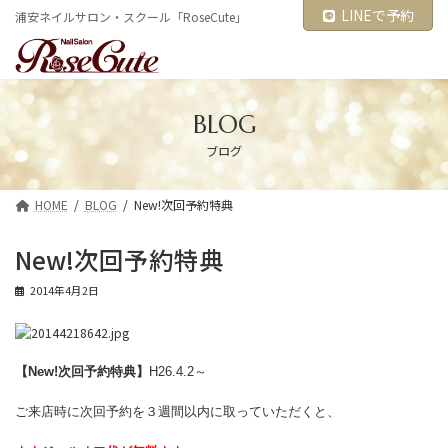
コ
ナ
LINEで予約
浦安ネイルサロン・スクール「RoseCute」
ン
ビ
テ
ゲ
ン
ー
ツ
シ
へ
ョ
ス
ン
BLOG
キ
に
ブログ
ッ
移
プ
動
HOME
BLOG
New!次回予約特典
New!次回予約特典
2014年4月2日
【New!次回予約特典】
H26.4.2～
ご来店時に次回予約を３週間以内に取っていただくと、