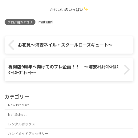
かわいいのいっぱい
mutsumi
ブログ用カテゴリ
お花見～浦安ネイル・スクールローズキュート～
祝開店9周年へ向けてのプレ企画！！ ～浦安ﾈｲﾙｻﾛﾝﾈｲﾙｽ
ｸｰﾙﾛｰｽﾞｷｭｰﾄ～
カテゴリー
New Product
Nail School
レンタルボックス
ハンドメイドアクセサリー